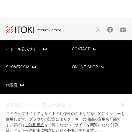
Product Catalog
イトーキ公式サイト
CONTACT
SHOWROOM
ONLINE SHOP
代理店
品質保証について
個人情報保護方針
このウェブサイトではサイトの利便性の向上などを目的にクッキーを
ご利用規約
使用します。ブラウザの設定によりクッキーの機能の変更も可能で
す。詳細は
ご利用規約
をご覧ください。サイトを閲覧いただく際に
は、クッキーの使用に同意いただく必要があります。
Copyright© ITOKI CORPORATION All rights reserved.