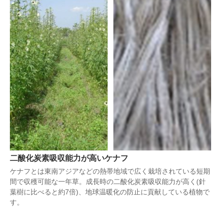
二酸化炭素吸収能力が高いケナフ
ケナフとは東南アジアなどの熱帯地域で広く栽培されている短期
間で収穫可能な一年草。成長時の二酸化炭素吸収能力が高く(針
葉樹に比べると約7倍)、地球温暖化の防止に貢献している植物で
す。