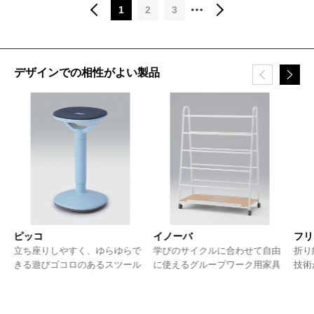
1
2
3
デザインでの相性がよい製品
ピッコ
イノーバ
フリ
限
立ち座りしやすく、ゆらゆらで
学びのサイクルに合わせて自由
折り
きる遊びゴコロのあるスツール
に使えるグループワーク用家具
技術