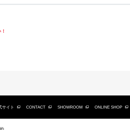
い！
式サイト
CONTACT
SHOWROOM
ONLINE SHOP
約