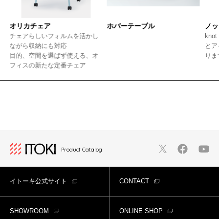
オリカチェア
ホバーテーブル
ノッ
ア
チェアらしいフォルムを活かし
kno
く
ながら収納にも対応
とア
目的、空間を選ばず使える、オ
りま
フィスの新たな定番チェア
Product Catalog
イトーキ公式サイト
CONTACT
SHOWROOM
ONLINE SHOP