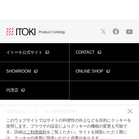
Product Catalog
イトーキ公式サイト
CONTACT
SHOWROOM
ONLINE SHOP
代理店
品質保証について
個人情報保護方針
このウェブサイトではサイトの利便性の向上などを目的にクッキーを
ご利用規約
使用します。ブラウザの設定によりクッキーの機能の変更も可能で
す。詳細は
ご利用規約
をご覧ください。サイトを閲覧いただく際に
は、クッキーの使用に同意いただく必要があります。
Copyright© ITOKI CORPORATION All rights reserved.