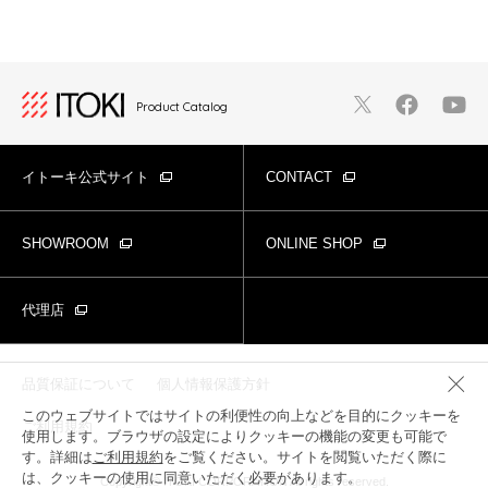
Product Catalog
イトーキ公式サイト
CONTACT
SHOWROOM
ONLINE SHOP
代理店
品質保証について
個人情報保護方針
このウェブサイトではサイトの利便性の向上などを目的にクッキーを
ご利用規約
使用します。ブラウザの設定によりクッキーの機能の変更も可能で
す。詳細は
ご利用規約
をご覧ください。サイトを閲覧いただく際に
は、クッキーの使用に同意いただく必要があります。
Copyright© ITOKI CORPORATION All rights reserved.