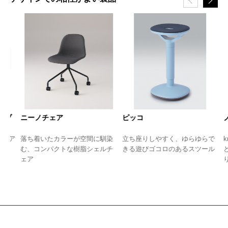
ブ
ニーノチェア
ピッコ
ノッ
ア
落ち着いたカラーが空間に馴染
立ち座りしやすく、ゆらゆらで
kno
く
む、コンパクトな樹脂シェルチ
きる遊びゴコロのあるスツール
とア
ェア
りま